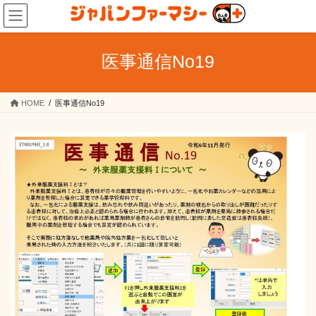
コ
ナ
ン
ビ
テ
ゲ
ン
ー
医事通信No19
ツ
シ
へ
ョ
ス
ン
HOME
医事通信No19
キ
に
ッ
移
プ
動