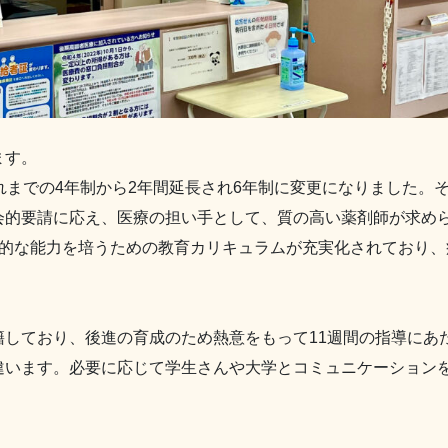
ます。
れまでの4年制から2年間延長され6年制に変更になりました。
会的要請に応え、医療の担い手として、質の高い薬剤師が求め
践的な能力を培うための教育カリキュラムが充実化されており、
籍しており、後進の育成のため熱意をもって11週間の指導にあ
違います。必要に応じて学生さんや大学とコミュニケーション