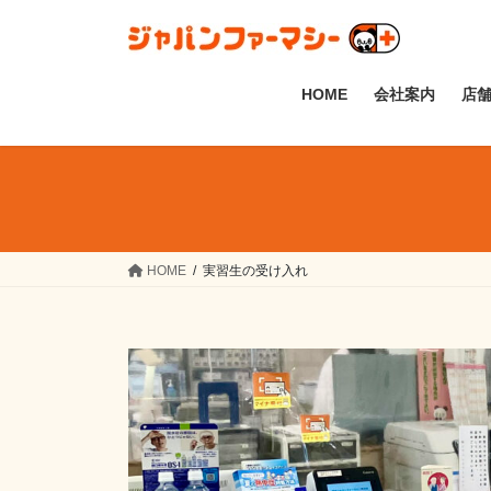
コ
ナ
ン
ビ
テ
ゲ
ン
ー
HOME
会社案内
店
ツ
シ
へ
ョ
ス
ン
キ
に
ッ
移
プ
動
HOME
実習生の受け入れ