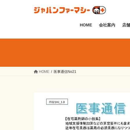
コ
ナ
ン
ビ
テ
ゲ
ン
ー
HOME
会社案内
店
ツ
シ
へ
ョ
ス
ン
キ
に
ッ
移
プ
動
HOME
医事通信No21