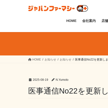
コ
ナ
ン
ビ
テ
ゲ
ン
ー
HOME
会社案内
店
ツ
シ
へ
ョ
ス
ン
キ
に
ッ
移
プ
動
HOME
お知らせ
お知らせ
医事通信No22を更新し
2025-08-19
N.Yumoto
医事通信No22を更新