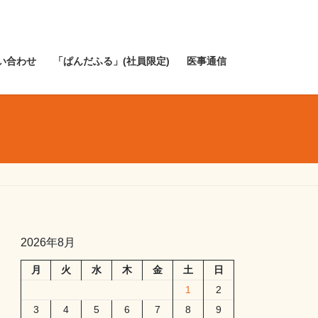
い合わせ
「ぱんだふる」(社員限定)
医事通信
2026年8月
月
火
水
木
金
土
日
1
2
3
4
5
6
7
8
9