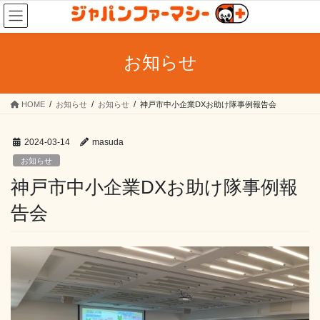
コ
ナ
ン
ビ
テ
ゲ
ン
ー
お知らせ
ツ
シ
へ
ョ
ス
ン
HOME
お知らせ
お知らせ
神戸市中小企業DXお助け隊事例報告会
キ
に
ッ
移
プ
動
2024-03-14
masuda
お知らせ
神戸市中小企業DXお助け隊事例報
告会