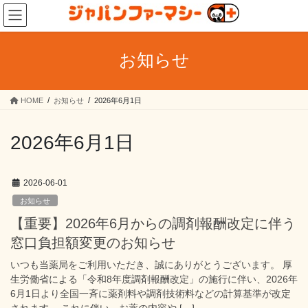
コ
ナ
ン
ビ
テ
ゲ
ン
ー
お知らせ
ツ
シ
へ
ョ
ス
ン
HOME
お知らせ
2026年6月1日
キ
に
ッ
移
プ
動
2026年6月1日
2026-06-01
お知らせ
【重要】2026年6月からの調剤報酬改定に伴う
窓口負担額変更のお知らせ
いつも当薬局をご利用いただき、誠にありがとうございます。 厚
生労働省による「令和8年度調剤報酬改定」の施行に伴い、2026年
6月1日より全国一斉に薬剤料や調剤技術料などの計算基準が改定